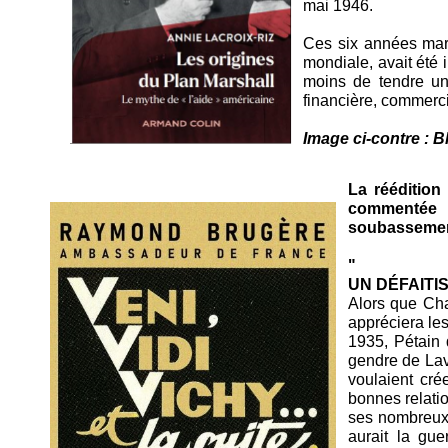
mai 1946.
Ces six années marq
mondiale, avait été i
moins de tendre u
financière, commercia
Image ci-contre : 
La rééditio
commentée 
soubassement
"
UN DÉFAITI
Alors que Cha
appréciera les
1935, Pétain 
gendre de Lav
voulaient cré
bonnes relatio
ses nombreux 
aurait la gue