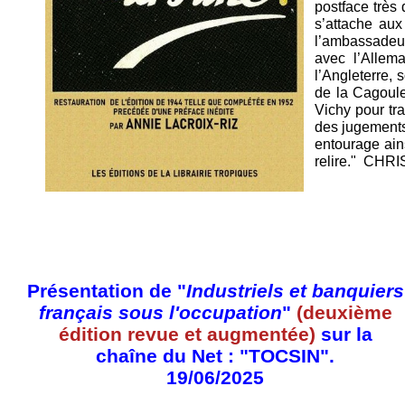
postface très
s’attache aux
l’ambassadeur
avec l’Allema
l’Angleterre,
de la Cagoule
Vichy pour tra
des jugements
entourage ains
relire." CHR
Présentation de "
Industriels et banquiers
français sous l'occupation
"
(deuxième
édition revue et augmentée)
sur la
chaîne du Net : "TOCSIN".
19/06/2025