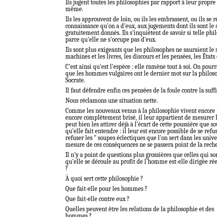
Ils jugent toutes les philosophies par rapport à leur propre
même.
Ils les approuvent de loin, ou ils les embrassent, ou ils se ré
connaissance qu'on a d'eux, aux jugements dont ils sont le s
gratuitement donnés. Ils s'inquiètent de savoir si telle phi
parce qu'elle ne s'occupe pas d'eux.
Ils sont plus exigeants que les philosophes ne sauraient le 
machines et les livres, les discours et les pensées, les États 
C'est ainsi qu'est l'espèce : elle ramène tout à soi. On pourr
que les hommes vulgaires ont le dernier mot sur la philosop
Socrate.
Il faut défendre enfin ces pensées de la foule contre la suf
Nous réclamons une situation nette.
Comme les nouveaux venus à la philosophie vivent encore 
encore complètement brisé, il leur appartient de mesurer 
peut bien les attirer déjà à l'écart de cette poussière que
qu'elle fait entendre : il leur est encore possible de se ref
refuser les " soupes éclectiques que l'on sert dans les unive
mesure de ces conséquences ne se passera point de la reche
Il n'y a point de questions plus grossières que celles qui so
qu'elle se déroule au profit de l'homme est-elle dirigée r
?
À quoi sert cette philosophie ?
Que fait-elle pour les hommes ?
Que fait-elle contre eux ?
Quelles peuvent être les relations de la philosophie et des
hommes ?