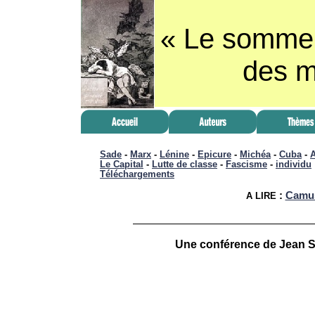
« Le sommei
des 
Sade
-
Marx
-
Lénine
-
Epicure
-
Michéa
-
Cuba
-
A
Le Capital
-
Lutte de classe
-
Fascisme
-
individu
Téléchargements
:
Camus 
A LIRE
Une conférence de Jean SA