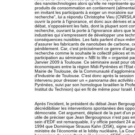
des nanotechnologies alors qu'elle ne représente que
produits de consommation en contiennent (alimentaire
en invitant les participants à exiger un moratoire sur
recherche", lui a répondu Christophe Vieu (CNRS/LAAS
ouvrir la porte à l'ignorance, et donc aux dérives et
débat, s'opposèrent les faits, dont la plupart sont con
recherche, ouvrant la porte à l'ignorance alors que 
industries qui s'empressent de développer une tech
conséquences nuisibles. Les faits parlent d'eux-mêm
d'assurer les fabricants de nanotubes de carbone, 
péniblement. Car, c'est précisément ce genre d'argum
recherche comme le souhaite le collectif pièces et 
participation au séminaire « NBI to life » organisé
Janvier 2009 à Toulouse. Ce séminaire avait pour obj
économiques entre la région Midi-Pyrénées et l'Etat d'
Mairie de Toulouse, de la Communauté d'aggloméra
d'Industrie de Toulouse. C'est donc après la session
intervenu pour dresser un «
panorama des activités 
Pyrénées, suivi par son homologue Israélien le Prof
Institut du Technion) qui en fit de même pour Israël
Après l'incident, le président du débat Jean Bergou
décrédibiliser les interventions spontanées des oppo
démocratie. Cet argument, déplacé de la part d'un pré
utile de préciser que Jean Bergougnoux n'est pas 
sein d'EDF est remarquable, il y officie pendant 24 
1994 que Dominique Strauss Kahn (DSK), signe un co
ministre de l'économie et le lobby nucléaire
.
La Cour