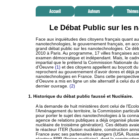
Le Débat Public sur les 
Face aux inquiétudes des citoyens français quant 
nanotechnologies, le gouvernement français, en acco
grand débat public sur les nanotechnologies. Ce débat
2010 à Paris. Au programme, 17 villes françaises accu
examen démocratique et indépendant. Mais, le cadre 
impartial que le prétend la Commission Nationale du 
d'Oeuvre
(1)
et des citoyens appellent au boycott d
reprochent au gouvernement d'avoir dores et déjà pr
nanotechnologies en France. Dans cette perspective e
d'Oeuvre a mis en ligne un site alternatif à celui d
dernier ouvrage.
(2)
1. Historique du débat public faussé et Nucléaire.
A la demande de huit ministères dont celui de l'Ecol
l'Aménagement du territoire, la Commission particuli
pour porter le sujet des nanotechnologies à la conn
agence de relations publiques a déjà organisé plusie
nucléaire de troisième génération). Ces débats ava
le réacteur ITER (fusion nucléaire, construction a
France avec ses partenaires étrangers (USA, Russie
réacteur EPR (fission nucléaire), dont la constructi