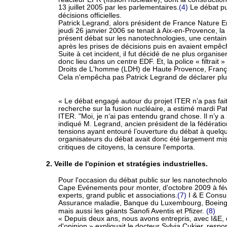
13 juillet 2005 par les parlementaires.
(4)
Le débat pu
décisions officielles.
Patrick Legrand, alors président de France Nature E
jeudi 26 janvier 2006 se tenait à Aix-en-Provence, l
présent débat sur les nanotechnologies, une centain
après les prises de décisions puis en avaient empêc
Suite à cet incident, il fut décidé de ne plus organi
donc lieu dans un centre EDF. Et, la police « filtrait »
Droits de L'homme (LDH) de Haute Provence, François 
Cela n'empêcha pas Patrick Legrand de déclarer pl
« Le débat engagé autour du projet ITER n’a pas fait
recherche sur la fusion nucléaire, a estimé mardi Pa
ITER. "Moi, je n’ai pas entendu grand chose. Il n’y 
indiqué M. Legrand, ancien président de la fédérati
tensions ayant entouré l’ouverture du débat à quelqu
organisateurs du débat avait donc été largement mis
critiques de citoyens, la censure l'emporta.
2. Veille de l'opinion et stratégies industrielles.
Pour l'occasion du débat public sur les nanotechnolog
Cape Evénements pour monter, d'octobre 2009 à févr
experts, grand public et associations.
(7)
I & E Consul
Assurance maladie, Banque du Luxembourg, Boeing, 
mais aussi les géants Sanofi Aventis et Pfizer.
(8)
« Depuis deux ans, nous avons entrepris, avec I&E,
d'opinion »,expliquait le docteur Sylvia Cukier, resp