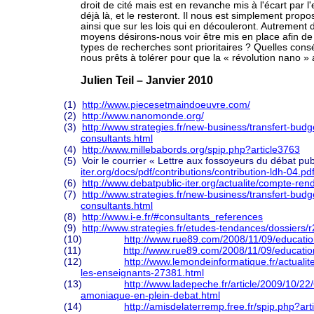
droit de cité mais est en revanche mis à l'écart par
déjà là, et le resteront. Il nous est simplement prop
ainsi que sur les lois qui en découleront. Autrement 
moyens désirons-nous voir être mis en place afin de
types de recherches sont prioritaires ? Quelles c
nous prêts à tolérer pour que la « révolution nano »
Julien Teil – Janvier 2010
(1)
http://www.piecesetmaindoeuvre.com/
(2)
http://www.nanomonde.org/
(3)
http://www.strategies.fr/new-business/transfert-bu
consultants.html
(4)
http://www.millebabords.org/spip.php?article3763
(5)
Voir le courrier « Lettre aux fossoyeurs du débat pub
iter.org/docs/pdf/contributions/contribution-ldh-04.pd
(6)
http://www.debatpublic-iter.org/actualite/compte-
(7)
http://www.strategies.fr/new-business/transfert-bu
consultants.html
(8)
http://www.i-e.fr/#consultants_references
(9)
http://www.strategies.fr/etudes-tendances/dossiers/
(10)
http://www.rue89.com/2008/11/09/education
(11)
http://www.rue89.com/2008/11/09/education
(12)
http://www.lemondeinformatique.fr/actualites
les-enseignants-27381.html
(13)
http://www.ladepeche.fr/article/2009/10/2
amoniaque-en-plein-debat.html
(14)
http://amisdelaterremp.free.fr/spip.php?art