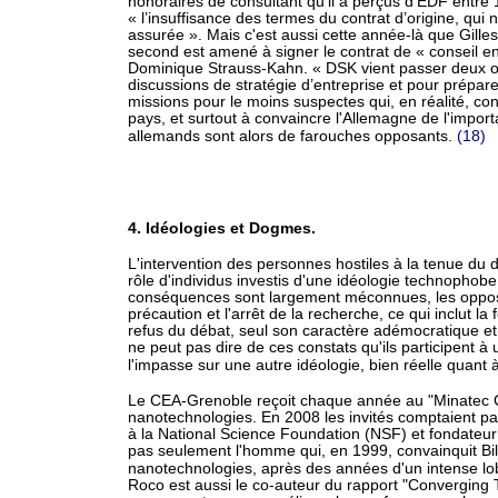
honoraires de consultant qu’il a perçus d’EDF entre 
« l’insuffisance des termes du contrat d’origine, qui
assurée ». Mais c'est aussi cette année-là que Gi
second est amené à signer le contrat de « conseil en
Dominique Strauss-Kahn. « DSK vient passer deux ou
discussions de stratégie d’entreprise et pour prépar
missions pour le moins suspectes qui, en réalité, c
pays, et surtout à convaincre l'Allemagne de l'impo
allemands sont alors de farouches opposants.
(18)
4. Idéologies et Dogmes.
L'intervention des personnes hostiles à la tenue du
rôle d'individus investis d'une idéologie technophob
conséquences sont largement méconnues, les opposan
précaution et l'arrêt de la recherche, ce qui inclut l
refus du débat, seul son caractère adémocratique e
ne peut pas dire de ces constats qu'ils participent 
l'impasse sur une autre idéologie, bien réelle quant à
Le CEA-Grenoble reçoit chaque année au "Minatec Cr
nanotechnologies. En 2008 les invités comptaient pa
à la National Science Foundation (NSF) et fondateur 
pas seulement l'homme qui, en 1999, convainquit Bill
nanotechnologies, après des années d'un intense l
Roco est aussi le co-auteur du rapport "Converging