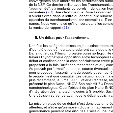
convergentes pour améliorer les performances humai
de la NSF. Ce dernier milite avec les Transhumanis
"augmentée", via implants corporels, hybridation h
ordinateur.
(2O)
Une idéologie que Rose Fraysinnet de
d'ailleurs citée dans la lettre du débat public numéro
(question du transhumanisme, par exemple) ». Rien d
nanos. Nous verrons ce qu'il en sera dans les conclu
la remise du rapport.
(21)
5. Un débat pour l'assentiment.
Une fois les catégories mises en jeu distinctement tra
d'identité et de démocratie produiront sans doute l
Dans notre cas, l'illusion projetée puise sa légitimit
travers l'hypothétique opposition entre technophile
débat et confinés dans la case spécialement créée po
proposent à la fois l'arrêt des recherches et qui, con
Au pouvoir performatif des mots, source éventuelle d
pour provoquer l'assentiment du peuple et son adhési
le peuple n'est que consulté. Les décisions quant à e
plus récemment, le 5 mai 2009, Valérie Pécresse, Mi
présenté le plan Nano-INNOV. Son objectif ? « Donner
nanotechnologies. C'est l'objectif du plan Nano-INNO
d'intégration des nanotechnologies à Grenoble, Sac
Une décision survenue avant que le débat public n'ait
La mise en place de ce débat n'est donc pas un préal
attentes, et n'être qu'un moyen d'obtenir habilemen
gouvernance peuvent être discutés. L'avis du peupl