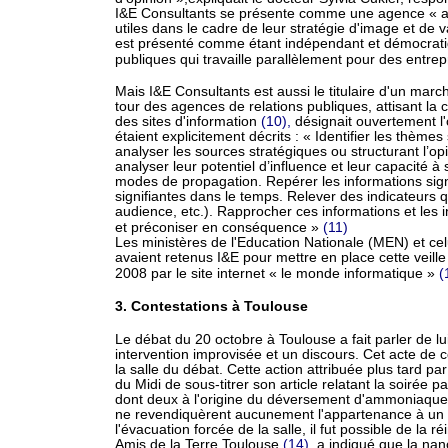
I&E Consultants se présente comme une agence « aida
utiles dans le cadre de leur stratégie d'image et de 
est présenté comme étant indépendant et démocratiqu
publiques qui travaille parallèlement pour des entre
Mais I&E Consultants est aussi le titulaire d'un march
tour des agences de relations publiques, attisant la 
des sites d'information
(10),
désignait ouvertement l'ob
étaient explicitement décrits : « Identifier les thème
analyser les sources stratégiques ou structurant l’opi
analyser leur potentiel d’influence et leur capacité 
modes de propagation. Repérer les informations signif
signifiantes dans le temps. Relever des indicateurs 
audience, etc.). Rapprocher ces informations et les in
et préconiser en conséquence »
(11)
Les ministères de l'Education Nationale (MEN) et c
avaient retenus I&E pour mettre en place cette veill
2008 par le site internet « le monde informatique »
(
3. Contestations à Toulouse
Le débat du 20 octobre à Toulouse a fait parler de l
intervention improvisée et un discours. Cet acte de con
la salle du débat. Cette action attribuée plus tard p
du Midi de sous-titrer son article relatant la soirée 
dont deux à l'origine du déversement d'ammoniaque, p
ne revendiquèrent aucunement l'appartenance à un c
l'évacuation forcée de la salle, il fut possible de l
Amis de la Terre Toulouse
(14)
, a indiqué que la na